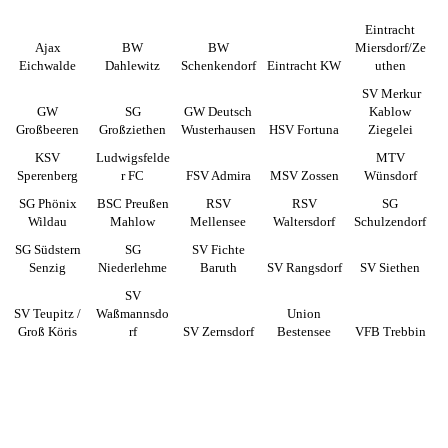
Eintracht
Ajax
BW
BW
Miersdorf/Ze
Eichwalde
Dahlewitz
Schenkendorf
Eintracht KW
uthen
SV Merkur
GW
SG
GW Deutsch
Kablow
Großbeeren
Großziethen
Wusterhausen
HSV Fortuna
Ziegelei
KSV
Ludwigsfelde
MTV
Sperenberg
r FC
FSV Admira
MSV Zossen
Wünsdorf
SG Phönix
BSC Preußen
RSV
RSV
SG
Wildau
Mahlow
Mellensee
Waltersdorf
Schulzendorf
SG Südstern
SG
SV Fichte
Senzig
Niederlehme
Baruth
SV Rangsdorf
SV Siethen
SV
SV Teupitz /
Waßmannsdo
Union
Groß Köris
rf
SV Zernsdorf
Bestensee
VFB Trebbin