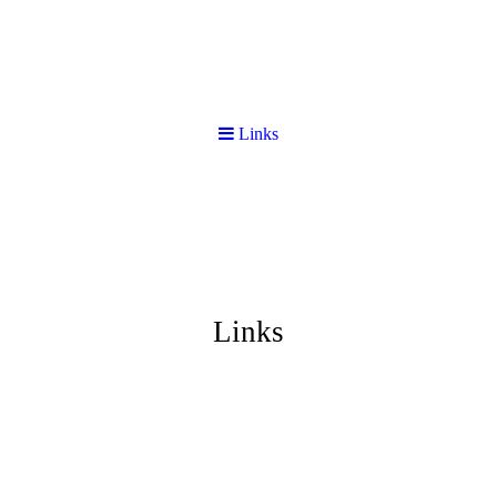
Links
Links
Unser Sportverein am Motzener See